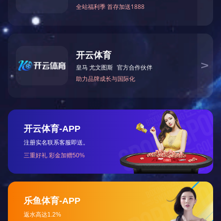
电永磁
铁氧体磁铁