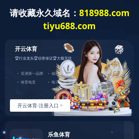
开云网页版·官方版在线登入
主页
>
产品中心
>
磁性组件