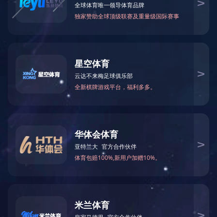
如何判断烧结钕铁硼磁铁品质优劣？烧结钕铁硼永磁体，作为促进当代技术与社
会进步的物质之一，广泛的应用于以下领域：计算机硬盘、核磁共振成像、电动
车、风力发电、工业永···
开云网页版·官方版在线登入-开云(中国)
前一页
1
后一页
尾页
Copyright © 2018-2020 GUOJICMS All Rights Reserved. 备案号：
开云网页版·官方版在
电话
微信
联系我们