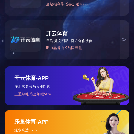
铁氧体磁铁
铁氧体磁铁
铁氧体磁铁
铁氧体磁铁
开云网页版·官方版在线登入-开云(中国)
前一页
1
后一页
尾页