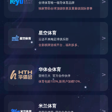
铁氧体磁铁
铁氧体磁铁