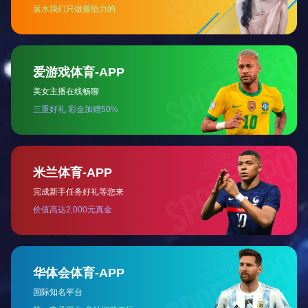
WHY CHOOSE US
ONE
TWO
专业品质
先进设备
THREE
FOUR
规格齐全
服务保障