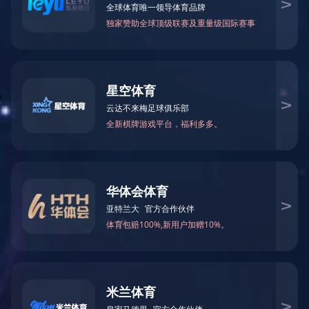
磁铁在日常生活中的应用有哪些？
关于磁铁耐高温的一点知识
如何判断烧结钕铁
钕铁硼磁铁
磁性联轴器
+
+
磁性联轴器
磁性组件