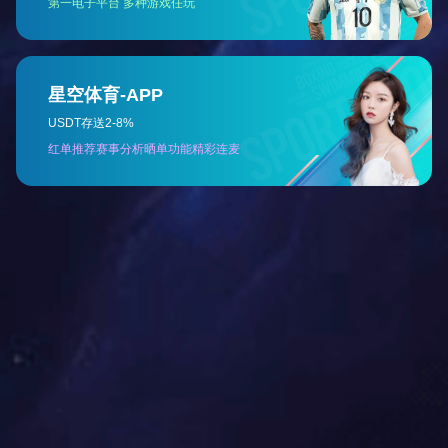
服务
优质服务，完善售前、售中、售后
免费安装指导
现场调试机器
每月例行巡检
预防性保养