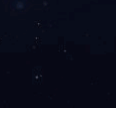
优。
开云网页版·官方版在线登入-开云(中国)
专业从事磁性材料行业的研究开发
匠心造磁
30年资历，著名品牌
某某设备在世界各地运行
创新研发
自主创新专利研发