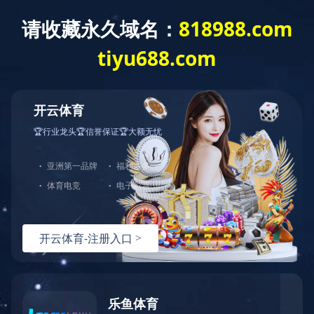
开云网页版·官方版在线登入
主页
>
新闻动态
>
常见问题
常见问题
磁铁在日常生活中的应用有哪些？
2020-08-19
磁铁在日常生活中的应用有哪些？磁铁听起来很熟悉，大家都知道磁铁可以吸
铁，很多人都用过它，可又当问到磁铁在日常生活中的具体应用时，又很难概括
出来。我们今天就具体的···
关于磁铁耐高温的一点知识
2020-08-20
关于磁铁耐高温的知识有很多公司买磁铁的人都对磁铁的使用温度概念比较模
糊，当然要讲清楚这个问题也不是三言两语能说明白的，涉及到量子力学，热力
学，固体力学等多个方面···
如何判断烧结钕铁硼磁铁品质优劣？
2020-08-20