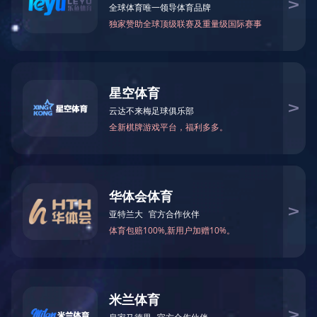
磁性联轴器
品牌：
类别：磁性联轴器
在线订购
上一篇：
磁性联轴器
下一篇：
磁性联轴器
相关产品