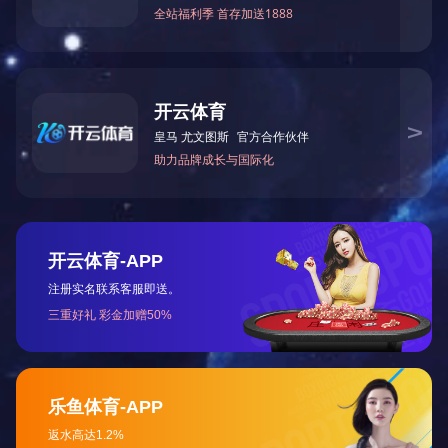
电永磁
铁氧体磁铁