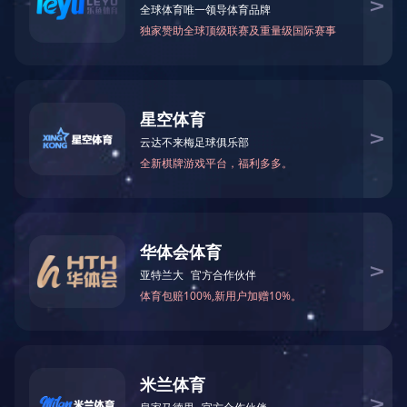
Copyright © 2018-2020 GUOJICMS All Rights Reserved. 备案号：
开云网页版·官方版在
电话
微信
联系我们