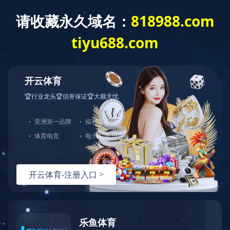
开云网页版·官方版在线登入
主页
>
在线留言
在线留言
你的姓名：
联系电话：
电子邮箱：
留言内容：