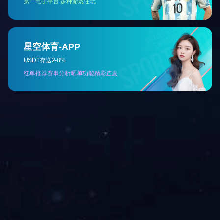
磁性组件
磁性组件
磁性组件
磁性组件