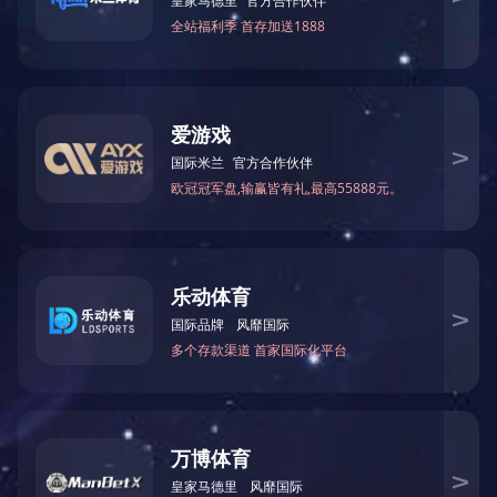
钕铁硼磁铁
磁性联轴器
磁性联轴器
磁性组件